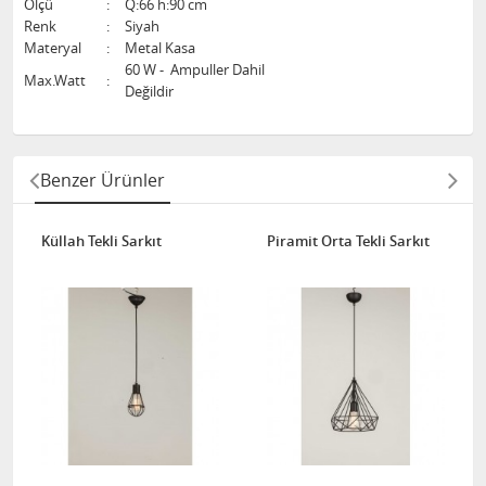
Ölçü
:
Q:66 h:90 cm
Renk
:
Siyah
Materyal
:
Metal Kasa
60 W - Ampuller Dahil
Max.Watt
:
Değildir
Benzer Ürünler
Küllah Tekli Sarkıt
Piramit Orta Tekli Sarkıt