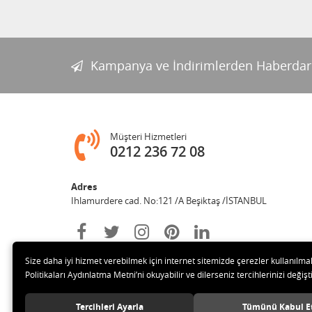
Kampanya ve İndirimlerden Haberdar
Müşteri Hizmetleri
0212 236 72 08
Adres
Ihlamurdere cad. No:121 /A Beşiktaş /İSTANBUL
Size daha iyi hizmet verebilmek için internet sitemizde çerezler kullanılma
Politikaları Aydınlatma Metni’ni okuyabilir ve dilerseniz tercihlerinizi değişti
Tercihleri Ayarla
Tümünü Kabul E