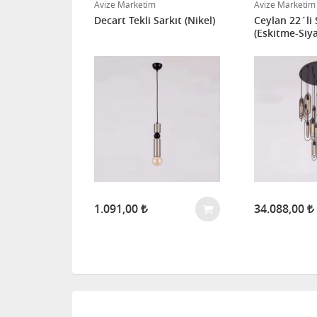
 Led Sarkıt
Avize Marketim
Avize Marketim
Decart Tekli Sarkıt (Nikel)
Ceylan 22´li 
(Eskitme-Siy
1.091,00
34.088,00