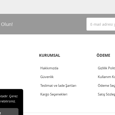
 Olun!
KURUMSAL
ÖDEME
Hakkımızda
Gizlilik Poli
Güvenlik
Kullanım Ko
Teslimat ve İade Şartları
Ödeme Seçe
Kargo Seçenekleri
Satış Sözle
ktadır. Çerez
rebilirsiniz.
t