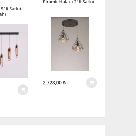
Piramit Halatlı 2´li Sarkıt
m
Avize Marketi
 5´li Sarkıt
Boncuk Büy
ah)
Dekoratif B
Avize
2.728,00
2.546,00