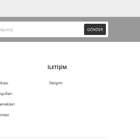
GÖNDER
İLETİŞİM
tikası
İletişim
şulları
nekleri
şmesi