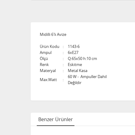
Midilli 6'lı Avize
Ürün Kodu
:
1143-6
Ampul
:
6xE27
Ölçü
:
Q:65x50 h:10 cm
Renk
:
Eskitme
Materyal
:
Metal Kasa
60 W - Ampuller Dahil
Max.Watt
:
Değildir
Benzer Ürünler