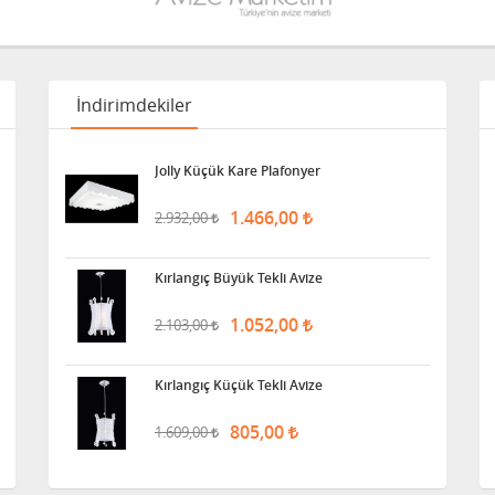
İndirimdekiler
Jolly Küçük Kare Plafonyer
1.466,00
2.932,00
Kırlangıç Büyük Tekli Avize
1.052,00
2.103,00
Kırlangıç Küçük Tekli Avize
805,00
1.609,00