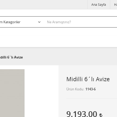
Ana Sayfa
H
dilli 6´lı Avize
Midilli 6´lı Avize
Ürün Kodu
1143-6
9.193,00