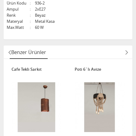
Ürün Kodu
:
936-2
Ampul
:
2xE27
Renk
:
Beyaz
Materyal
:
Metal Kasa
Max.Watt
:
60 W
Benzer Ürünler
Cafe Tekli Sarkıt
Poti 6´lı Avize