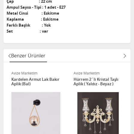
Çap : 22 cm
Ampul Sayısı - Tipi : 1 adet - E27
Metal Cinsi : Eskitme
Kaplama : Eskitme
Farklı Başlık : Yok
Set : var
Benzer Ürünler
Avize Marketim
Avize Marketim
Kardelen Armut Lak Bakır
Hürrem 2´li Kristal Taşlı
Aplik (Bal)
Aplik ( Yaldız - Beyaz )