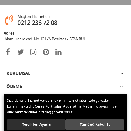
Müşteri Hizmetleri
0212 236 72 08
Adres
Ihlamurdere cad. No:121 /A Beşiktaş /İSTANBUL
KURUMSAL
ÖDEME
İLETİŞİM
Size daha iyi hizmet verebilmek için internet sitemizde çerezler
kullanılmaktadır. Çerez Politikaları Aydınlatma Metni’ni okuyabilir ve
dilerseniz tercihlerinizi değiştirebilirsiniz.
© 2020 Avize Marketim Tüm hakları saklıdır.
Tercihleri Ayarla
Tümünü Kabul Et