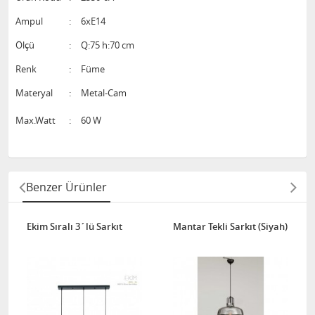
Ampul
:
6xE14
Ölçü
:
Q:75 h:70 cm
Renk
:
Füme
Materyal
:
Metal-Cam
Max.Watt
:
60 W
Benzer Ürünler
Ekim Sıralı 3´lü Sarkıt
Mantar Tekli Sarkıt (Siyah)