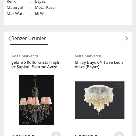
Renk
:
Beyaz
Materyal
:
Metal Kasa
Max.Watt
:
60 W
Benzer Ürünler
Avize Marketim
Avize Marketim
Şelale 5 Kollu Kristal Taşlı
Miray Büyük 4´lü ve Ledli
ve Şapkalı Eskitme Avize
Avize (Beyaz)