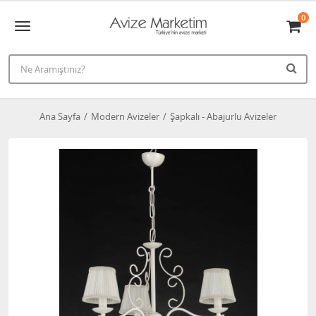
0
Ana Sayfa
Modern Avizeler
Şapkalı - Abajurlu Avizeler