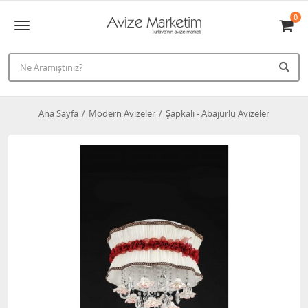
0
Ana Sayfa
Modern Avizeler
Şapkalı - Abajurlu Avizeler