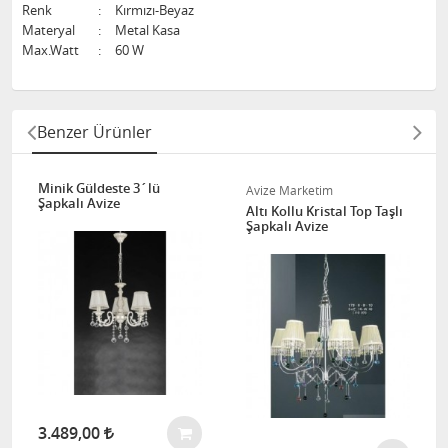
Renk
:
Kırmızı-Beyaz
Materyal
:
Metal Kasa
Max.Watt
:
60 W
Benzer Ürünler
Minik Güldeste 3´lü
Avize Marketim
Şapkalı Avize
Altı Kollu Kristal Top Taşlı
Şapkalı Avize
3.489,00