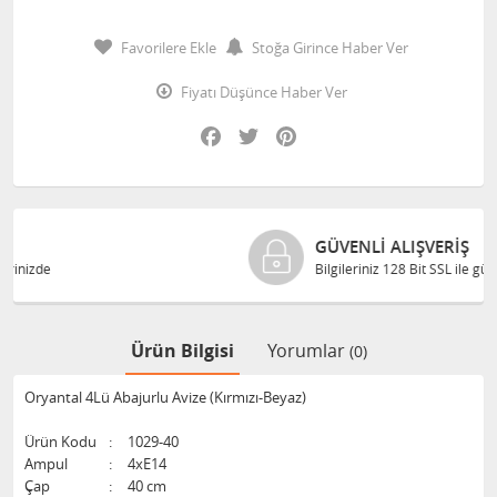
Favorilere Ekle
Stoğa Girince Haber Ver
Fiyatı Düşünce Haber Ver
Facebook
Twitter
Pinterest
GÜVENLI ALIŞVERIŞ
Bilgileriniz 128 Bit SSL ile güvende
Ürün Bilgisi
Yorumlar
(0)
Oryantal 4Lü Abajurlu Avize (Kırmızı-Beyaz)
Ürün Kodu
:
1029-40
Ampul
:
4xE14
Çap
:
40 cm