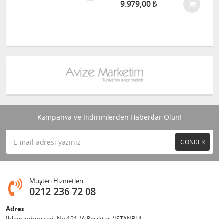
9.979,00
Kampanya ve İndirimlerden Haberdar Olun!
GÖNDER
Müşteri Hizmetleri
0212 236 72 08
Adres
Ihlamurdere cad. No:121 /A Beşiktaş /İSTANBUL