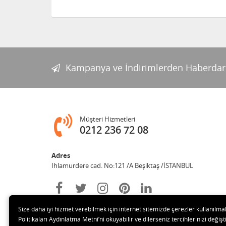
Kampanya ve İndirimlerden Haberdar
Müşteri Hizmetleri
0212 236 72 08
Adres
Ihlamurdere cad. No:121 /A Beşiktaş /İSTANBUL
Size daha iyi hizmet verebilmek için internet sitemizde çerezler kullanılma
Politikaları Aydınlatma Metni’ni okuyabilir ve dilerseniz tercihlerinizi değişti