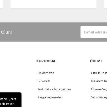
 Olun!
KURUMSAL
ÖDEME
Hakkımızda
Gizlilik Poli
Güvenlik
Kullanım Ko
Teslimat ve İade Şartları
Ödeme Seçe
Kargo Seçenekleri
Satış Sözle
ktadır. Çerez
rebilirsiniz.