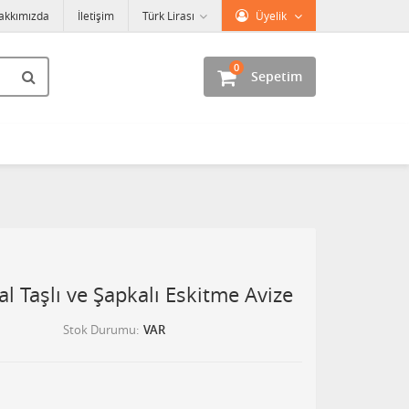
akkımızda
İletişim
Türk Lirası
Üyelik
0
Sepetim
l Taşlı ve Şapkalı Eskitme Avize
Stok Durumu
VAR