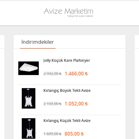
İndirimdekiler
Jolly Küçük Kare Plafonyer
1.466,00
2.932,00
Kırlangıç Büyük Tekli Avize
1.052,00
2.103,00
Kırlangıç Küçük Tekli Avize
805,00
1.609,00