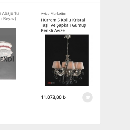
i Abajurlu
Sonat Şapkal
Avize Marketim
zı-Beyaz)
Hürrem 5 Kollu Kristal
Taşlı ve Şapkalı Gümüş
Renkli Avize
ENDİ
8.829,00
11.073,00