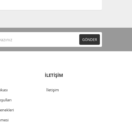
GÖNDER
İLETİŞİM
tikası
İletişim
şulları
nekleri
şmesi