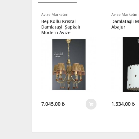
 3´lü
Avize Marketim
Avize Marketim
(Yaldız-
Beş Kollu Kristal
Damlataşlı M
Damlataşlı Şapkalı
Abajur
Modern Avize
7.045,00
1.534,00