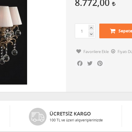
8.772,00
Sepete
Favorilere Ekle
Fiyatı 
Facebook
Twitter
Pinterest
ÜCRETSIZ KARGO
100 TL ve üzeri alışverişlerinizde