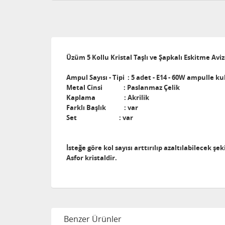
Üzüm 5 Kollu Kristal Taşlı ve Şapkalı Eskitme Avi
Ampul Sayısı - Tipi : 5 adet - E14 - 60W ampulle kul
Metal Cinsi : Paslanmaz Çelik
Kaplama : Akrilik
Farklı Başlık : var
Set : var
İsteğe göre kol sayısı arttırılıp azaltılabilecek ş
Asfor kristaldir.
Benzer Ürünler