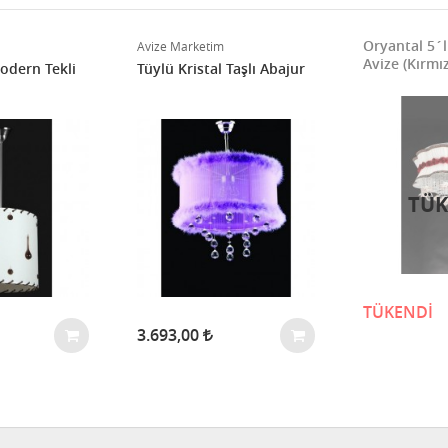
Oryantal 5´l
Avize Marketim
Avize (Kırmı
odern Tekli
Tüylü Kristal Taşlı Abajur
TÜK
TÜKENDİ
3.693,00