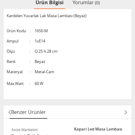
Ürün Bilgisi
Yorumlar
(0)
Kardelen Yuvarlak Lak Masa Lambası (Beyaz)
Ürün Kodu
:
1650-M
Ampul
:
1xE14
Ölçü
:
Q:25 h:28 cm
Renk
:
Beyaz
Materyal
:
Metal-Cam
Max.Watt
:
60 W
Benzer Ürünler
Kapari Led Masa Lambası
Avize Marketim