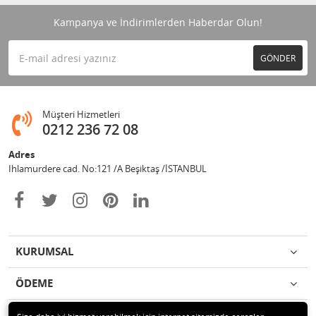
Kampanya ve İndirimlerden Haberdar Olun!
GÖNDER
Müşteri Hizmetleri
0212 236 72 08
Adres
Ihlamurdere cad. No:121 /A Beşiktaş /İSTANBUL
KURUMSAL
ÖDEME
İLETİŞİM