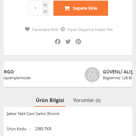
Sepete Ekle
Favorilere Ekle
Fiyatı Düşünce Haber Ver
Facebook
Twitter
Pinterest
GÜVENLI ALIŞVERIŞ
Bilgileriniz 128 Bit SSL ile güvende
Ürün Bilgisi
Yorumlar
(0)
Şeker Tekli Cam Sarkıt (Krom)
Ürün Kodu
:
2385-TKR