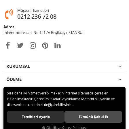
Müşteri Hizmetleri
0212 236 72 08
Adres
Ihlamurdere cad. No:121 /A Beşiktaş /İSTANBUL
KURUMSAL
ÖDEME
İLETİŞİM
Size daha iyi hizmet verebilmek için internet sitemizde çerezler
kullanılmaktadır. Çerez Politikaları Aydınlatma Metni’ni okuyabilir ve
dilerseniz tercihlerinizi değiştirebilirsiniz.
© 2020 Avize Marketim Tüm hakları saklıdır.
Tercihleri Ayarla
Tümünü Kabul Et
Gizlilik ve Çerez Politikası