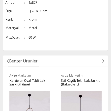
Ampul
:
1xE27
Ölçü
:
Q:28 h:60 cm
Renk
:
Krom
Materyal
:
Metal
Max.Watt
:
60 W
Benzer Ürünler
Avize Marketim
Avize Marketim
Kardelen Oval Tekli Lak
Stil Küçük Tekli Lak Sarkıt
Sarkıt (Füme)
(Bakıroksit)