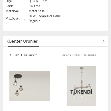
Ölçü
:
Q:37 h:85 cm
Renk
:
Eskitme
Materyal
:
Metal Kasa
60 W - Ampuller Dahil
Max.Watt
:
Değildir
Benzer Ürünler
Küllah 3´lü Sarkıt
Terkos Sıralı 3´lü Avize
TÜKENDİ