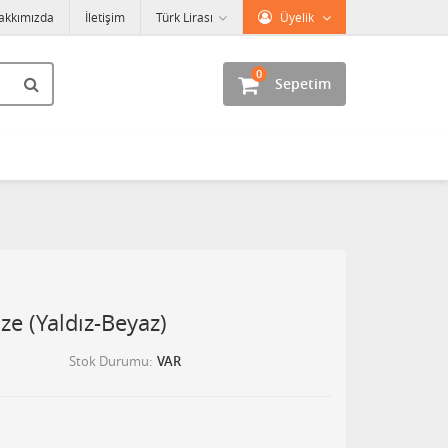
akkımızda
İletişim
Türk Lirası
Üyelik
0
Sepetim
ze (Yaldız-Beyaz)
Stok Durumu
VAR