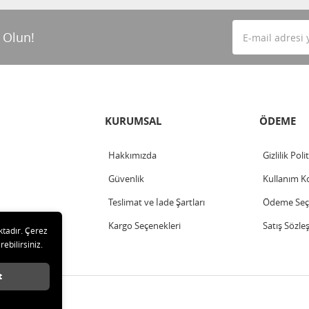
 Olun!
KURUMSAL
ÖDEME
Hakkımızda
Gizlilik Poli
Güvenlik
Kullanım Ko
Teslimat ve İade Şartları
Ödeme Seçe
Kargo Seçenekleri
Satış Sözle
ktadır. Çerez
rebilirsiniz.
t