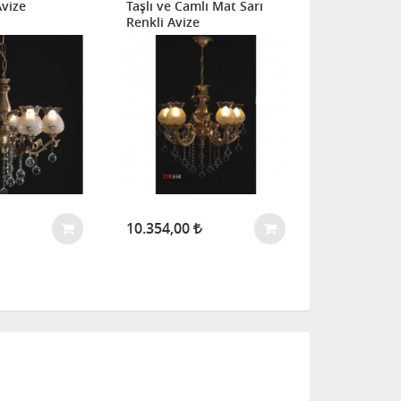
Avize
Taşlı ve Camlı Mat Sarı
Avize (Beya
Renkli Avize
10.354,00
8.659,00