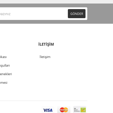
GÖNDER
İLETİŞİM
tikası
İletişim
şulları
nekleri
şmesi