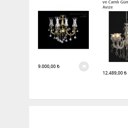
tme Avize
ve Camlı Gü
Avize
9.000,00
12.489,00