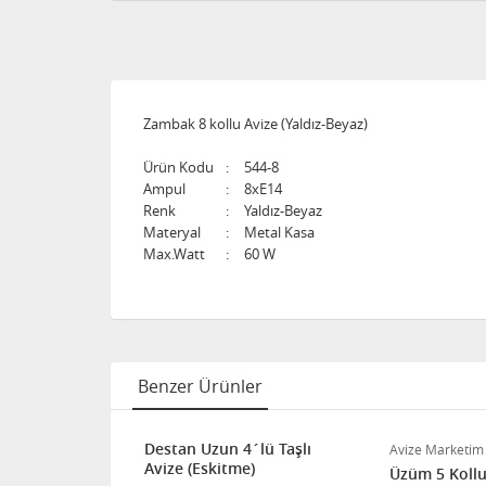
Zambak 8 kollu Avize (Yaldız-Beyaz)
Ürün Kodu
:
544-8
Ampul
:
8xE14
Renk
:
Yaldız-Beyaz
Materyal
:
Metal Kasa
Max.Watt
:
60 W
Benzer Ürünler
Destan Uzun 4´lü Taşlı
Avize Marketim
Avize (Eskitme)
Kristal Taşlı
Üzüm 5 Kollu 