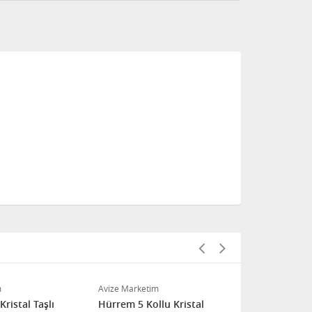
m
Avize Marketim
Avize Marketi
Kristal Taşlı
Hürrem 5 Kollu Kristal
Destan kısa 