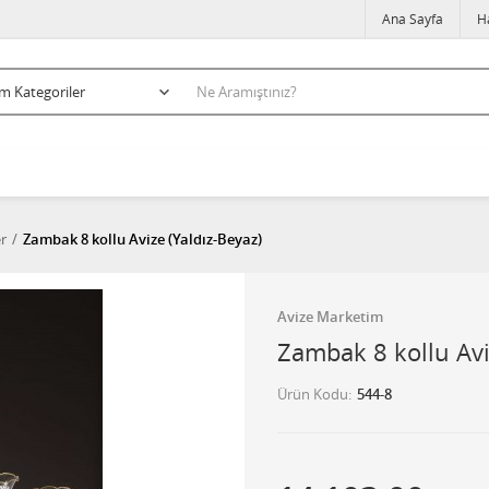
Ana Sayfa
H
er
Zambak 8 kollu Avize (Yaldız-Beyaz)
Avize Marketim
Zambak 8 kollu Avi
Ürün Kodu
544-8