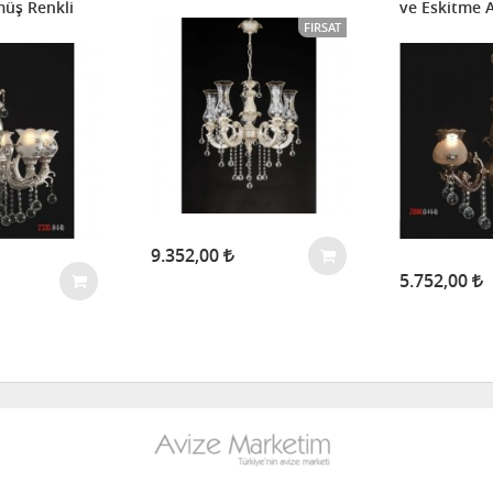
müş Renkli
ve Eskitme 
FIRSAT
9.352,00
5.752,00