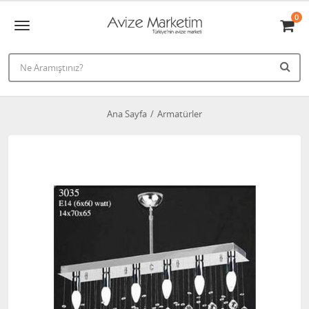
0
Ana Sayfa
Armatürler