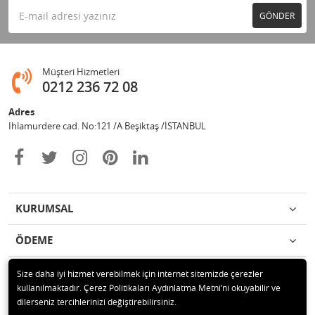
GÖNDER
Müşteri Hizmetleri
0212 236 72 08
Adres
Ihlamurdere cad. No:121 /A Beşiktaş /İSTANBUL
KURUMSAL
ÖDEME
İLETİŞİM
Size daha iyi hizmet verebilmek için internet sitemizde çerezler
kullanılmaktadır. Çerez Politikaları Aydınlatma Metni’ni okuyabilir ve
dilerseniz tercihlerinizi değiştirebilirsiniz.
© 2020 Avize Marketim Tüm hakları saklıdır.