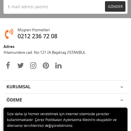
GÖNDER
Müşteri Hizmetleri
0212 236 72 08
Adres
Ihlamurdere cad. No:121 /A Beşiktaş /İSTANBUL
KURUMSAL
ÖDEME
İLETİŞİM
Size daha iyi hizmet verebilmek için internet sitemizde çerezler
kullanılmaktadır. Çerez Politikaları Aydınlatma Metni’ni okuyabilir ve
dilerseniz tercihlerinizi değiştirebilirsiniz.
© 2020 Avize Marketim Tüm hakları saklıdır.