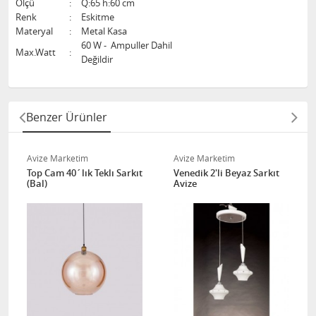
Ölçü
:
Q:65 h:60 cm
Renk
:
Eskitme
Materyal
:
Metal Kasa
60 W - Ampuller Dahil
Max.Watt
:
Değildir
Benzer Ürünler
Avize Marketim
Avize Marketim
Top Cam 40´lık Teklı Sarkıt
Venedik 2'li Beyaz Sarkıt
(Bal)
Avize