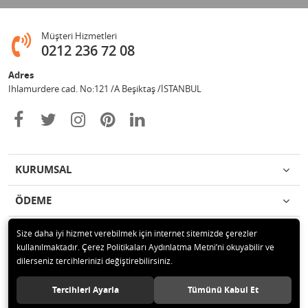
Müşteri Hizmetleri
0212 236 72 08
Adres
Ihlamurdere cad. No:121 /A Beşiktaş /İSTANBUL
KURUMSAL
ÖDEME
İLETİŞİM
Size daha iyi hizmet verebilmek için internet sitemizde çerezler
kullanılmaktadır. Çerez Politikaları Aydınlatma Metni’ni okuyabilir ve
dilerseniz tercihlerinizi değiştirebilirsiniz.
© 2020 Avize Marketim Tüm hakları saklıdır.
Tercihleri Ayarla
Tümünü Kabul Et