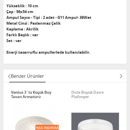
Yükseklik : 10 cm
Çap : 56x54 cm
Ampul Sayısı - Tipi : 2 adet - G11 Ampul- 36Wat
Metal Cinsi : Paslanmaz Çelik
Kaplama : Akrilik
Farklı Başlık : var
Set : var
Enerji tasarruflu ampullerlede kullanılabilir.
Benzer Ürünler
Ventus 3´lü Küçük Boy
Dicle Büyük Daire
Tavan Armatürü
Plafonyer
%50 İNDIRIM