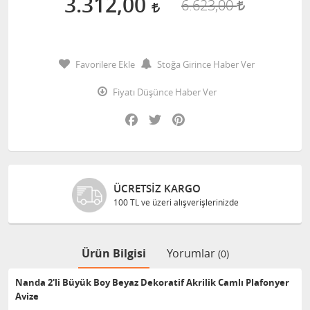
3.312,00
6.623,00
Favorilere Ekle
Stoğa Girince Haber Ver
Fiyatı Düşünce Haber Ver
Facebook
Twitter
Pinterest
ÜCRETSIZ KARGO
100 TL ve üzeri alışverişlerinizde
Ürün Bilgisi
Yorumlar
(0)
Nanda 2'li Büyük Boy Beyaz Dekoratif Akrilik Camlı Plafonyer
Avize