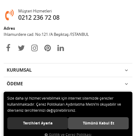
Müşteri Hizmetleri
0212 236 72 08
Adres
Ihlamurdere cad. No:121 /A Beşiktaş /İSTANBUL
KURUMSAL
ÖDEME
İLETİŞİM
Size daha iyi hizmet verebilmek için internet sitemizde çerezler
kullanılmaktadır. Çerez Politikaları Aydınlatma Metni’ni okuyabilir ve
dilerseniz tercihlerinizi değiştirebilirsiniz.
© 2020 Avize Marketim Tüm hakları saklıdır.
Tercihleri Ayarla
Tümünü Kabul Et
Gizlilik ve Çerez Politikası