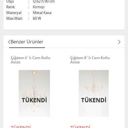
Ölçü
:
Q:62 h:90 cm
Renk
:
Kırmızı
Materyal
:
Metal Kasa
Max.Watt
:
60 W
Benzer Ürünler
Çiğdem 6´lı Cam Kollu
Çiğdem 8´lı Cam Kollu
Avize
Avize
TÜKENDİ
TÜKENDİ
TÜKENDİ
TÜKENDİ