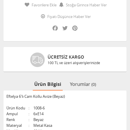
Favorilere Ekle
Stoğa Girince Haber Ver
Fiyatı Düşünce Haber Ver
Facebook
Twitter
Pinterest
ÜCRETSIZ KARGO
100 TL ve üzeri alışverişlerinizde
Ürün Bilgisi
Yorumlar
(0)
Eftelya 6'lı Cam Kollu Avize (Beyaz)
Ürün Kodu
:
1008-6
Ampul
:
6xE14
Renk
:
Beyaz
Materyal
:
Metal Kasa