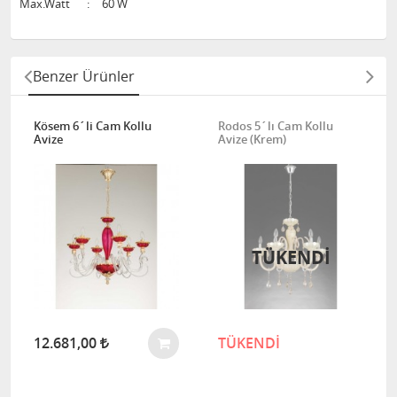
Max.Watt
:
60 W
Benzer Ürünler
Kösem 6´li Cam Kollu
Rodos 5´lı Cam Kollu
Avize
Avize (Krem)
TÜKENDİ
12.681,00
TÜKENDİ