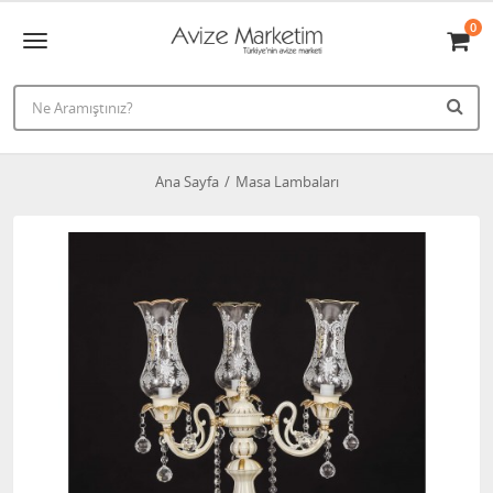
0
Ana Sayfa
Masa Lambaları