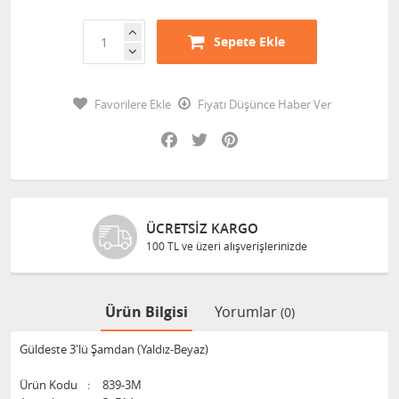
Sepete Ekle
Favorilere Ekle
Fiyatı Düşünce Haber Ver
Facebook
Twitter
Pinterest
ÜCRETSIZ KARGO
100 TL ve üzeri alışverişlerinizde
Ürün Bilgisi
Yorumlar
(0)
Güldeste 3'lü Şamdan (Yaldız-Beyaz)
Ürün Kodu
:
839-3M