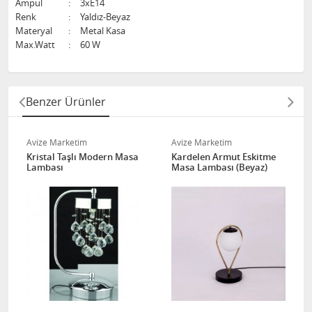
Ampul
:
3xE14
Renk
:
Yaldız-Beyaz
Materyal
:
Metal Kasa
Max.Watt
:
60 W
Benzer Ürünler
Avize Marketim
Avize Marketim
Kristal Taşlı Modern Masa
Kardelen Armut Eskitme
Lambası
Masa Lambası (Beyaz)