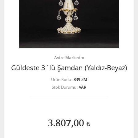
Avize Marketim
Güldeste 3´lü Şamdan (Yaldız-Beyaz)
Ürün Kodu
839-3M
Stok Durumu
VAR
3.807,00