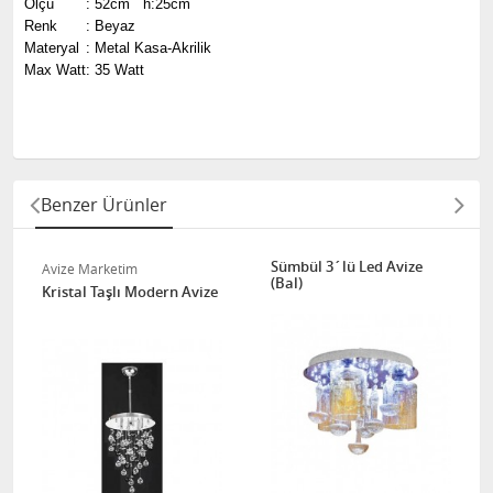
Ölçü
:
52cm h:25cm
Renk
:
Beyaz
Materyal
:
Metal Kasa-Akrilik
Max Watt
:
35 Watt
Benzer Ürünler
Sümbül 3´lü Led Avize
Avize Marketim
(Bal)
Kristal Taşlı Modern Avize