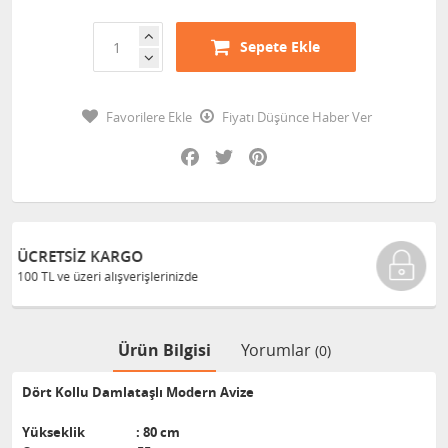
Sepete Ekle
Favorilere Ekle
Fiyatı Düşünce Haber Ver
Facebook
Twitter
Pinterest
GÜVENLI ALIŞVERIŞ
Bilgileriniz 128 Bit SSL ile güvende
Ürün Bilgisi
Yorumlar
(0)
Dört Kollu Damlataşlı Modern Avize
Yükseklik : 80 cm