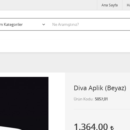
Ana Sayfa
H
Diva Aplik (Beyaz)
Ürün Kodu
5057,01
1.364,00