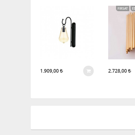
FIRSAT
E
1.909,00
2.728,00