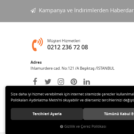
Kampanya ve İndirimlerden Haberdar
Müşteri Hizmetleri
0212 236 72 08
Adres
Ihlamurdere cad. No:121 /A Beşiktaş /İSTANBUL
Size daha iyi hizmet verebilmek için internet sitemizde çerezler kullanılma
Politikaları Aydınlatma Metni’ni okuyabilir ve dilerseniz tercihlerinizi değişti
Tercihleri Ayarla
Tümünü Kabul E
© 2020 Avize Marketim Tüm hakları saklıdır.
Gizlilik ve Çerez Politikası