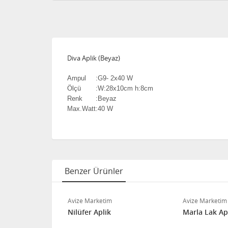
Diva Aplik (Beyaz)
Ampul
:
G9- 2x40 W
Ölçü
:
W:28x10cm h:8cm
Renk
:
Beyaz
Max.Watt
:
40 W
Benzer Ürünler
Avize Marketim
Avize Marketim
me Aplik
Nilüfer Aplik
Marla Lak Apl