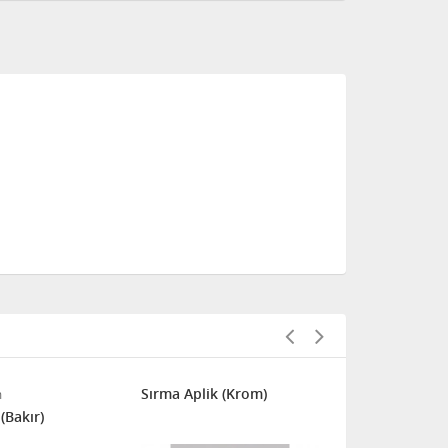
Sırma Aplik (Krom)
m
Avize Marketi
(Bakır)
Kardelen A
Aplik (Beyaz