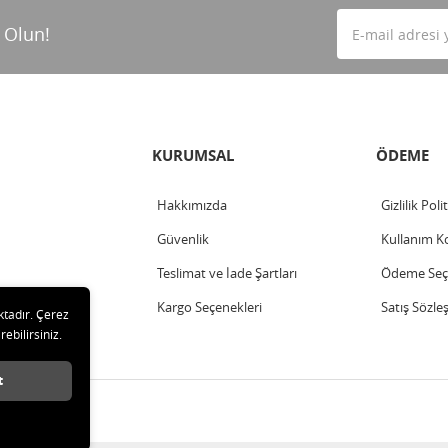
 Olun!
KURUMSAL
ÖDEME
Hakkımızda
Gizlilik Poli
Güvenlik
Kullanım Ko
Teslimat ve İade Şartları
Ödeme Seçe
Kargo Seçenekleri
Satış Sözle
ktadır. Çerez
rebilirsiniz.
t