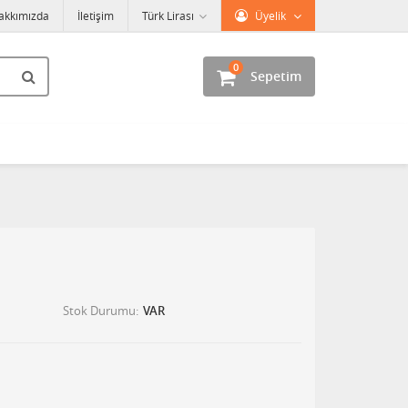
akkımızda
İletişim
Türk Lirası
Üyelik
0
Sepetim
Stok Durumu
VAR