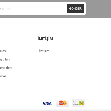
GÖNDER
İLETİŞİM
tikası
İletişim
şulları
nekleri
şmesi