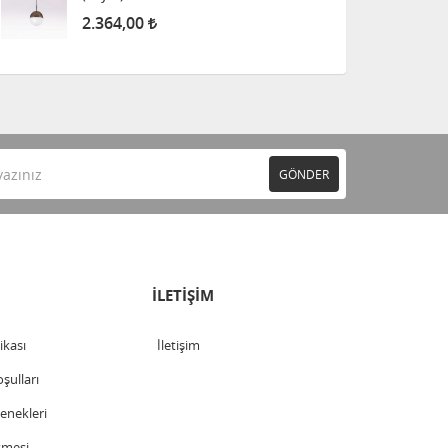
2.364,00
GÖNDER
İLETİŞİM
tikası
İletişim
şulları
nekleri
şmesi