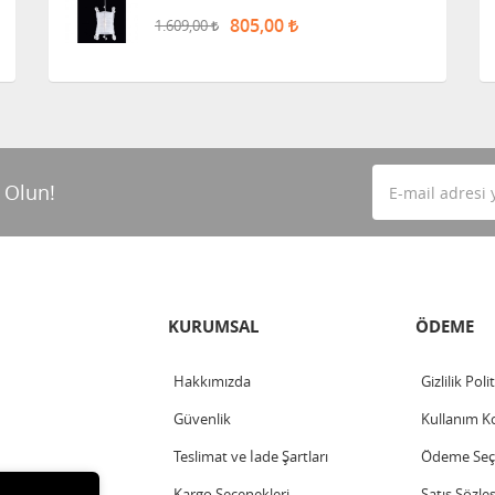
805,00
1.609,00
 Olun!
KURUMSAL
ÖDEME
Hakkımızda
Gizlilik Poli
Güvenlik
Kullanım Ko
Teslimat ve İade Şartları
Ödeme Seçe
Kargo Seçenekleri
Satış Sözle