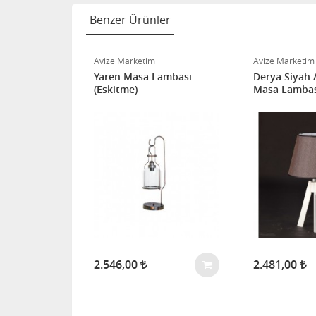
Benzer Ürünler
asa Lambası
Avize Marketim
Avize Marketim
Yaren Masa Lambası
Derya Siyah 
(Eskitme)
Masa Lambas
ENDİ
2.546,00
2.481,00