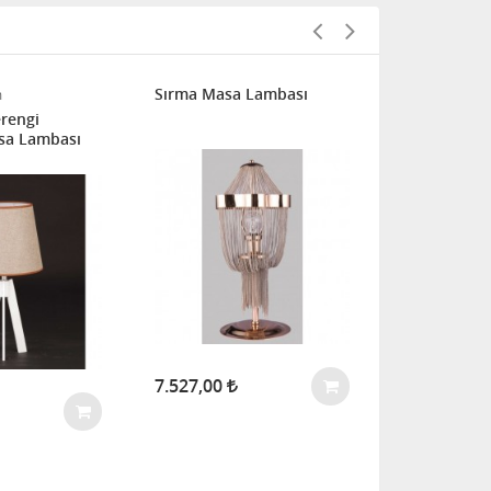
Sırma Masa Lambası
m
Avize Marketi
rengi
Zella Masa
sa Lambası
Eskitme Lak
7.527,00
2.364,00