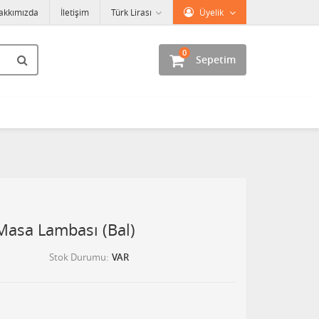
akkımızda
İletişim
Türk Lirası
Üyelik
0
Sepetim
Masa Lambası (Bal)
Stok Durumu
VAR