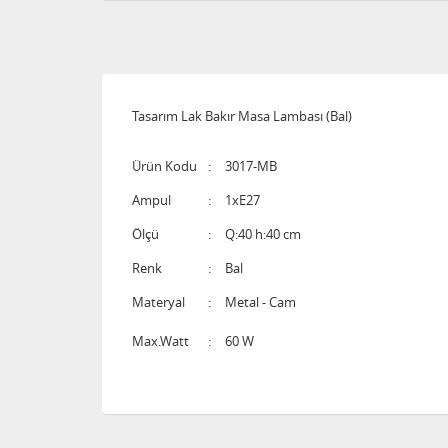
Tasarım Lak Bakır Masa Lambası (Bal)
Ürün Kodu
:
3017-MB
Ampul
:
1xE27
Ölçü
:
Q:40 h:40 cm
Renk
:
Bal
Materyal
:
Metal - Cam
Max.Watt
:
60 W