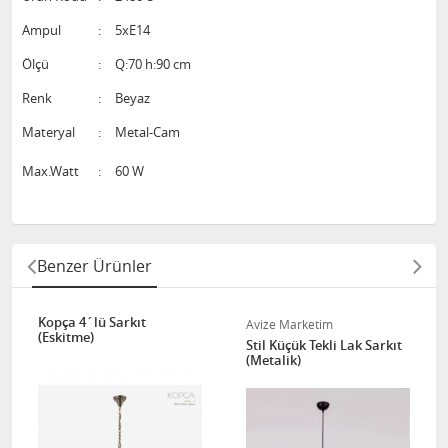
Ampul
:
5xE14
Ölçü
:
Q:70 h:90 cm
Renk
:
Beyaz
Materyal
:
Metal-Cam
Max.Watt
:
60 W
Benzer Ürünler
Kopça 4´lü Sarkıt
Avize Marketim
(Eskitme)
Stil Küçük Tekli Lak Sarkıt
(Metalik)