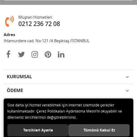
Müşteri Hizmetleri
0212 236 72 08
Adres
Ihlamurdere cad. No:121 /A Beşiktaş /İSTANBUL
KURUMSAL
ÖDEME
İLETİŞİM
Size daha iyi hizmet verebilmek için internet sitemizde çerezler
kullanılmaktadır. Çerez Politikaları Aydınlatma Metni’ni okuyabilir ve
dilerseniz tercihlerinizi değiştirebilirsiniz.
© 2020 Avize Marketim Tüm hakları saklıdır.
Tercihleri Ayarla
Tümünü Kabul Et