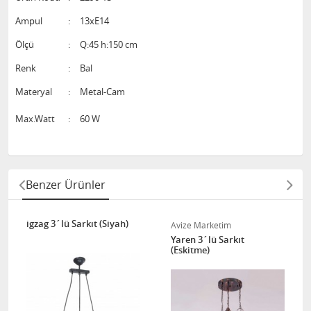
Ampul
:
13xE14
Ölçü
:
Q:45 h:150 cm
Renk
:
Bal
Materyal
:
Metal-Cam
Max.Watt
:
60 W
Benzer Ürünler
igzag 3´lü Sarkıt (Siyah)
Avize Marketim
Yaren 3´lü Sarkıt
(Eskitme)