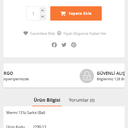
Sepete Ekle
Favorilere Ekle
Fiyatı Düşünce Haber Ver
Facebook
Twitter
Pinterest
GÜVENLI ALIŞVERIŞ
Bilgileriniz 128 Bit SSL ile güvende
Ürün Bilgisi
Yorumlar
(0)
Mermi 13'lü Sarkıt (Bal)
Ürün Kodu
:
2290-13