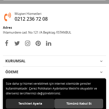
Müşteri Hizmetleri
0212 236 72 08
Adres
Ihlamurdere cad. No:121 /A Beşiktaş /İSTANBUL
KURUMSAL
ÖDEME
İLETİŞİM
Size daha iyi hizmet verebilmek için internet sitemizde çerezler
kullanılmaktadır. Çerez Politikaları Aydınlatma Metni’ni okuyabilir ve
dilerseniz tercihlerinizi değiştirebilirsiniz.
© 2020 Avize Marketim Tüm hakları saklıdır.
Tercihleri Ayarla
Tümünü Kabul Et