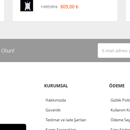
805,00
1.609,00
 Olun!
KURUMSAL
ÖDEME
Hakkımızda
Gizlilik Poli
Güvenlik
Kullanım Ko
Teslimat ve İade Şartları
Ödeme Seçe
Kargo Seçenekleri
Satış Sözle