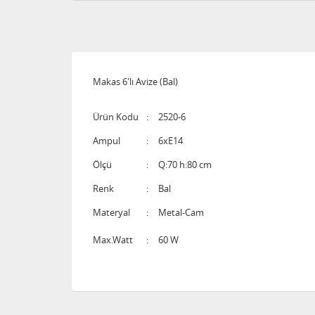
Makas 6'lı Avize (Bal)
Ürün Kodu
:
2520-6
Ampul
:
6xE14
Ölçü
:
Q:70 h:80 cm
Renk
:
Bal
Materyal
:
Metal-Cam
Max.Watt
:
60 W