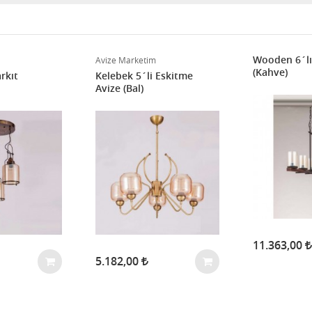
Wooden 6´lı
Avize Marketim
(Kahve)
rkıt
Kelebek 5´li Eskitme
Avize (Bal)
11.363,00
5.182,00