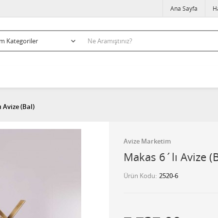
Ana Sayfa
H
 Avize (Bal)
Avize Marketim
Makas 6´lı Avize (B
Ürün Kodu
2520-6