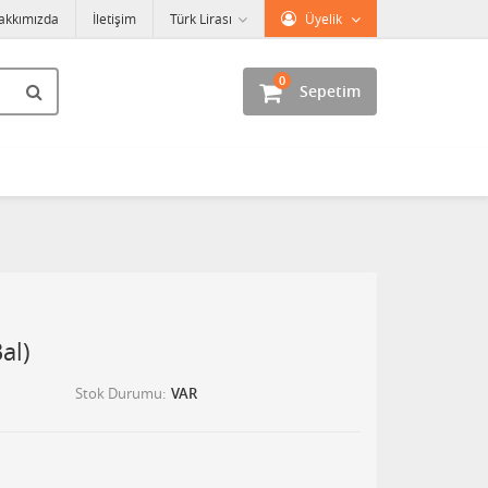
akkımızda
İletişim
Türk Lirası
Üyelik
0
Sepetim
al)
Stok Durumu
VAR