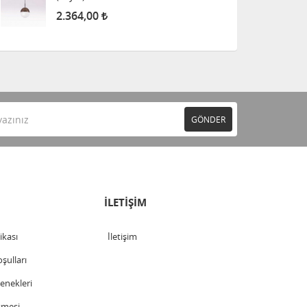
2.364,00
GÖNDER
İLETİŞİM
tikası
İletişim
şulları
nekleri
şmesi