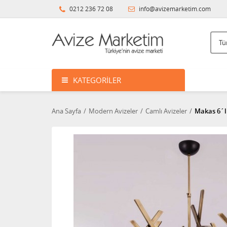
0212 236 72 08
info@avizemarketim.com
KATEGORILER
Ana Sayfa
Modern Avizeler
Camlı Avizeler
Makas 6´lı