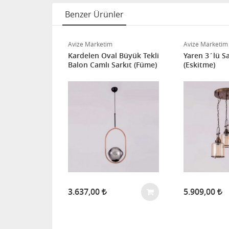
Benzer Ürünler
ze
Avize Marketim
Avize Marketim
Kardelen Oval Büyük Tekli
Yaren 3´lü Sa
Balon Camlı Sarkıt (Füme)
(Eskitme)
3.637,00
5.909,00