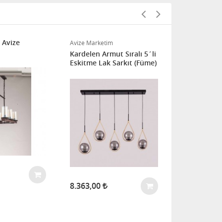
 Avize
Avize Marketim
Avize Marketi
Kardelen Armut Sıralı 5´li
Top Sıvamalı
Eskitme Lak Sarkıt (Füme)
Eskitme Lak
8.363,00
2.364,00