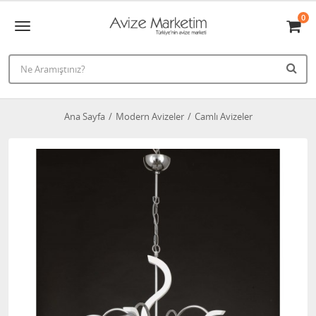
0
Ana Sayfa
Modern Avizeler
Camlı Avizeler