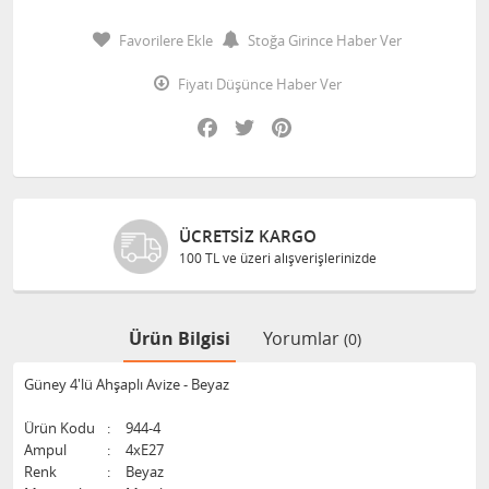
Favorilere Ekle
Stoğa Girince Haber Ver
Fiyatı Düşünce Haber Ver
Facebook
Twitter
Pinterest
ÜCRETSIZ KARGO
100 TL ve üzeri alışverişlerinizde
Ürün Bilgisi
Yorumlar
(0)
Güney 4'lü Ahşaplı Avize - Beyaz
Ürün Kodu
:
944-4
Ampul
:
4xE27
Renk
:
Beyaz