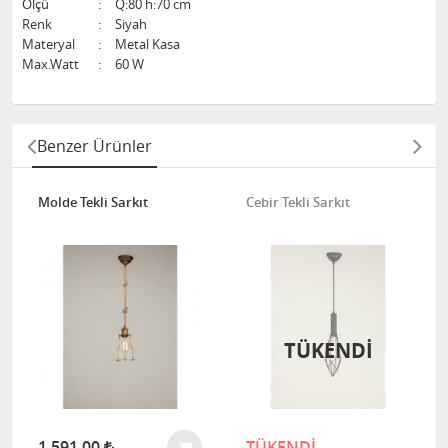
Ölçü
:
Q:80 h:70 cm
Renk
:
Siyah
Materyal
:
Metal Kasa
Max.Watt
:
60 W
Benzer Ürünler
Molde Tekli Sarkıt
Cebir Tekli Sarkıt
TÜKENDİ
1.591,00
TÜKENDİ