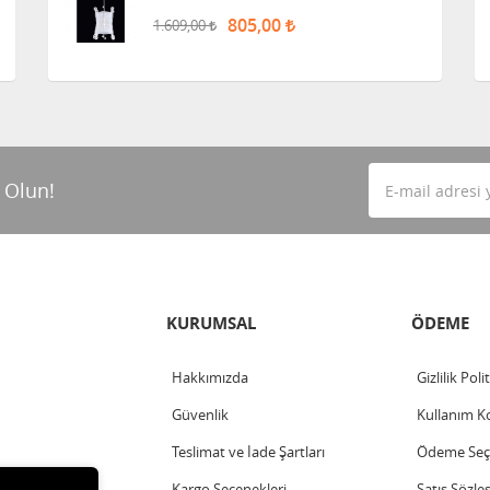
805,00
1.609,00
 Olun!
KURUMSAL
ÖDEME
Hakkımızda
Gizlilik Poli
Güvenlik
Kullanım Ko
Teslimat ve İade Şartları
Ödeme Seçe
Kargo Seçenekleri
Satış Sözle