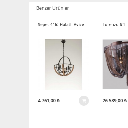
Benzer Ürünler
Sepet 4´lü Halatlı Avize
Lorenzo 6´lı
arkıt
4.761,00
26.589,00