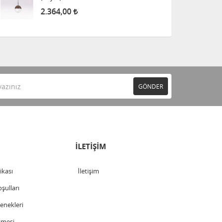
2.364,00
GÖNDER
İLETİŞİM
tikası
İletişim
şulları
nekleri
şmesi