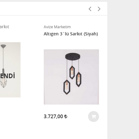
arkıt
Çubuk 6´lı A
Avize Marketim
Siyah)
Altıgen 3´lü Sarkıt (Siyah)
ENDİ
9.727,00
3.727,00