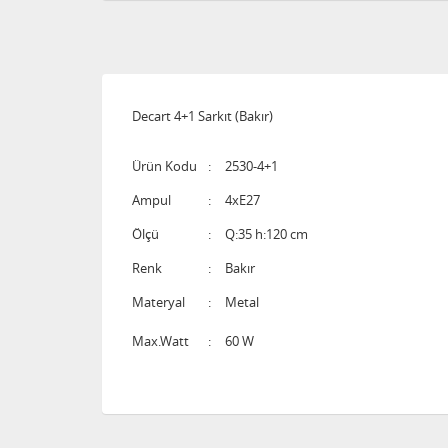
Decart 4+1 Sarkıt (Bakır)
Ürün Kodu
:
2530-4+1
Ampul
:
4xE27
Ölçü
:
Q:35 h:120 cm
Renk
:
Bakır
Materyal
:
Metal
Max.Watt
:
60 W