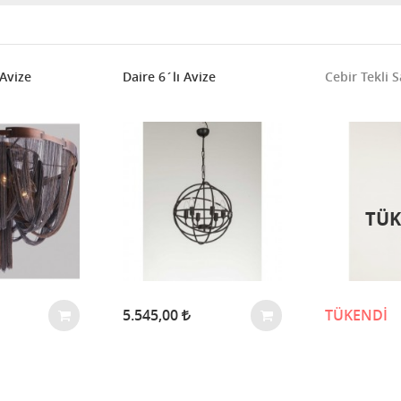
 Avize
Daire 6´lı Avize
Cebir Tekli S
TÜK
5.545,00
TÜKENDİ