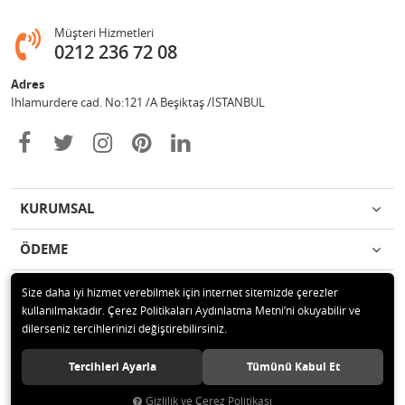
Müşteri Hizmetleri
0212 236 72 08
Adres
Ihlamurdere cad. No:121 /A Beşiktaş /İSTANBUL
KURUMSAL
ÖDEME
İLETİŞİM
Size daha iyi hizmet verebilmek için internet sitemizde çerezler
kullanılmaktadır. Çerez Politikaları Aydınlatma Metni’ni okuyabilir ve
dilerseniz tercihlerinizi değiştirebilirsiniz.
© 2020 Avize Marketim Tüm hakları saklıdır.
Tercihleri Ayarla
Tümünü Kabul Et
Gizlilik ve Çerez Politikası