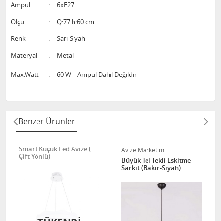
Ampul
:
6xE27
Ölçü
:
Q:77 h:60 cm
Renk
:
Sarı-Siyah
Materyal
:
Metal
Max.Watt
:
60 W - Ampul Dahil Değildir
Benzer Ürünler
Smart Küçük Led Avize (
Avize Marketim
Çift Yönlü)
Büyük Tel Tekli Eskitme
Sarkıt (Bakır-Siyah)