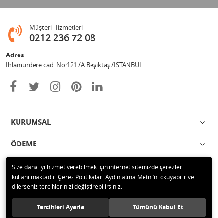
Müşteri Hizmetleri
0212 236 72 08
Adres
Ihlamurdere cad. No:121 /A Beşiktaş /İSTANBUL
KURUMSAL
ÖDEME
İLETİŞİM
Size daha iyi hizmet verebilmek için internet sitemizde çerezler
kullanılmaktadır. Çerez Politikaları Aydınlatma Metni’ni okuyabilir ve
dilerseniz tercihlerinizi değiştirebilirsiniz.
© 2020 Avize Marketim Tüm hakları saklıdır.
Tercihleri Ayarla
Tümünü Kabul Et