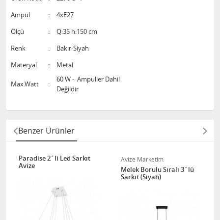
Ampul
:
4xE27
Ölçü
:
Q:35 h:150 cm
Renk
:
Bakır-Siyah
Materyal
:
Metal
60 W - Ampuller Dahil
Max.Watt
:
Değildir
Benzer Ürünler
Paradise 2´li Led Sarkıt
Avize Marketim
Avize
Melek Borulu Sıralı 3´lü
Sarkıt (Siyah)