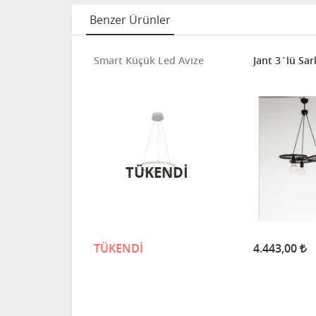
Benzer Ürünler
ıt
Smart Küçük Led Avize
Jant 3´lü Sar
TÜKENDİ
TÜKENDİ
4.443,00