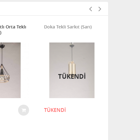
lı Orta Teklı
Doka Tekli Sarkıt (Sarı)
DNS 10´li A
)
TÜKENDİ
TÜKENDİ
22.180,00