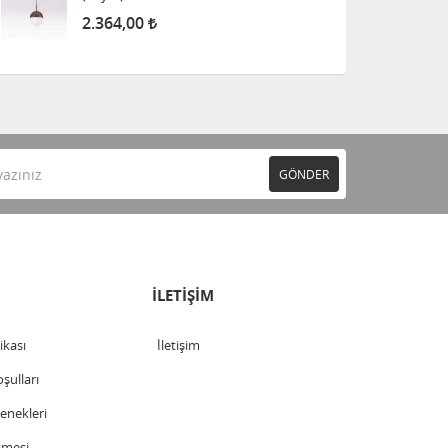
2.364,00
GÖNDER
İLETİŞİM
tikası
İletişim
şulları
nekleri
şmesi