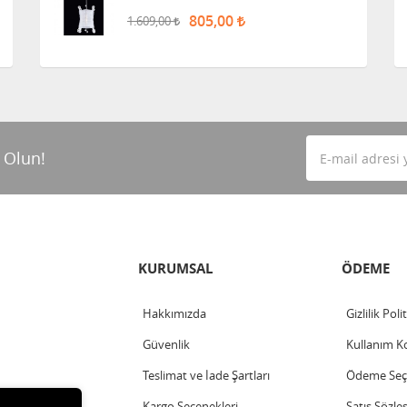
805,00
1.609,00
 Olun!
KURUMSAL
ÖDEME
Hakkımızda
Gizlilik Poli
Güvenlik
Kullanım Ko
Teslimat ve İade Şartları
Ödeme Seçe
Kargo Seçenekleri
Satış Sözle