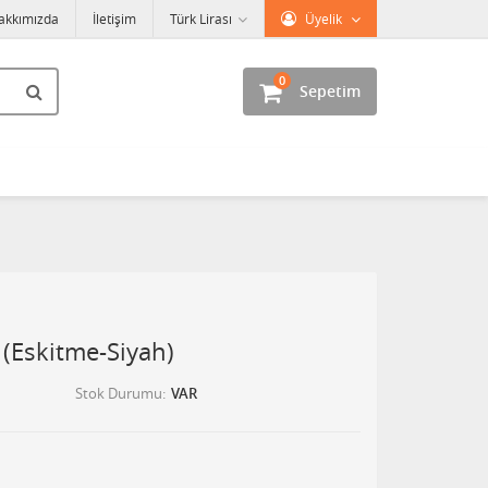
akkımızda
İletişim
Türk Lirası
Üyelik
0
Sepetim
 (Eskitme-Siyah)
Stok Durumu
VAR