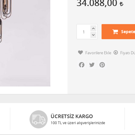
34.088,00
Sepete
Favorilere Ekle
Fiyatı 
Facebook
Twitter
Pinterest
ÜCRETSIZ KARGO
100 TL ve üzeri alışverişlerinizde