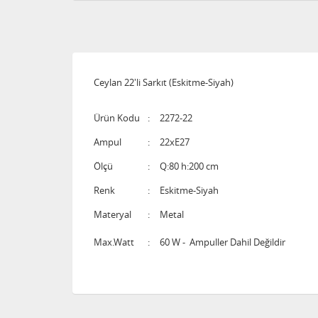
Ceylan 22'li Sarkıt (Eskitme-Siyah)
Ürün Kodu
:
2272-22
Ampul
:
22xE27
Ölçü
:
Q:80 h:200 cm
Renk
:
Eskitme-Siyah
Materyal
:
Metal
Max.Watt
:
60 W - Ampuller Dahil Değildir