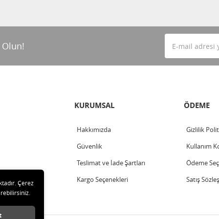
 Olun!
KURUMSAL
ÖDEME
Hakkımızda
Gizlilik Poli
Güvenlik
Kullanım Ko
Teslimat ve İade Şartları
Ödeme Seçe
Kargo Seçenekleri
Satış Sözle
ktadır. Çerez
rebilirsiniz.
t