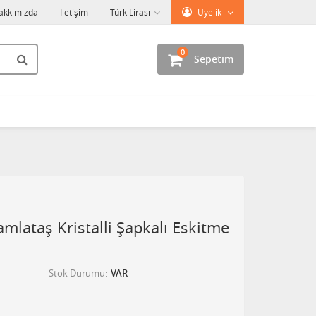
akkımızda
İletişim
Türk Lirası
Üyelik
0
Sepetim
mlataş Kristalli Şapkalı Eskitme
Stok Durumu
VAR