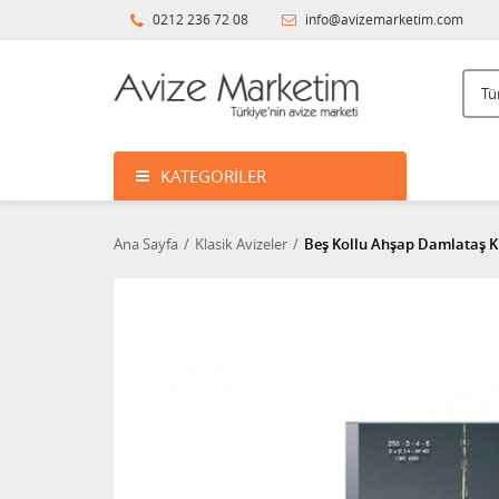
0212 236 72 08
info@avizemarketim.com
KATEGORILER
Ana Sayfa
Klasik Avizeler
Beş Kollu Ahşap Damlataş Kr