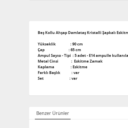
Beş Kollu Ahşap Damlataş Kristalli Şapkalı Eskit
Yükseklik : 90 cm
Çap : 65 cm
Ampul Sayısı - Tipi : 5 adet - E14 ampulle kullanıla
Metal Cinsi : Eskitme Zamak
Kaplama : Eskitme
Farklı Başlık : var
Set : var
Benzer Ürünler