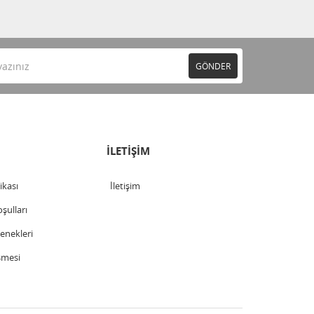
GÖNDER
İLETİŞİM
tikası
İletişim
şulları
nekleri
şmesi