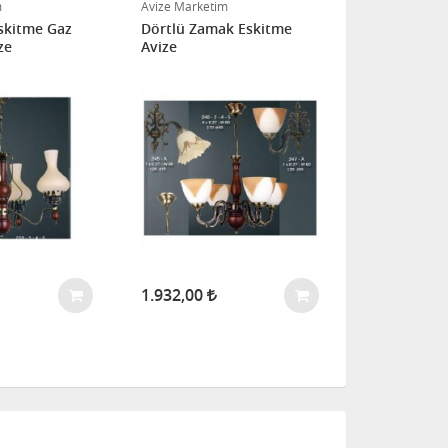
m
Avize Marketim
Eskitme Gaz
Dörtlü Zamak Eskitme
ze
Avize
1.932,00