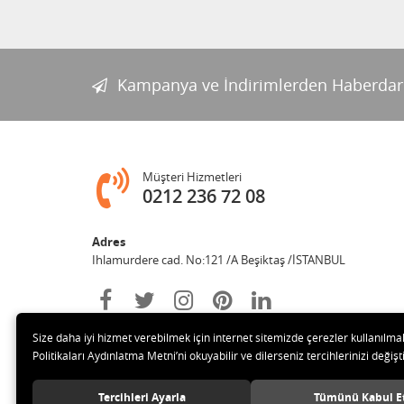
Kampanya ve İndirimlerden Haberdar
Müşteri Hizmetleri
0212 236 72 08
Adres
Ihlamurdere cad. No:121 /A Beşiktaş /İSTANBUL
Size daha iyi hizmet verebilmek için internet sitemizde çerezler kullanılma
Politikaları Aydınlatma Metni’ni okuyabilir ve dilerseniz tercihlerinizi değişti
Tercihleri Ayarla
Tümünü Kabul E