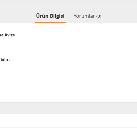
Ürün Bilgisi
Yorumlar
(0)
me Avize
bilir.